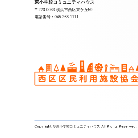
東小学校コミュニティハウス
ー・
ー・
〒220-0033 横浜市西区東ケ丘5
電話番号：045-263-1111
コ
コ
ン
ン
テ
テ
ン
ン
ツ
ツ
Copyright ©
東小学校コミュニティハウス
All Rights Reserved.