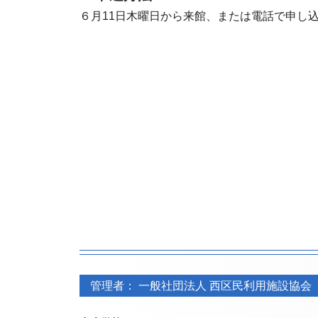
６月11日木曜日から来館、または電話で申し
フ
フ
ッ
管理者： 一般社団法人 西区民利用施設協会
ッ
タ
タ