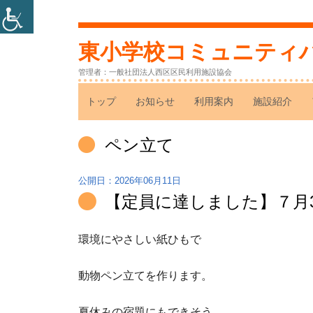
コ
ン
東小学校コミュニティ
テ
管理者：一般社団法人西区区民利用施設協会
ン
メ
トップ
お知らせ
利用案内
施設紹介
ツ
へ
イ
タ
ペン立て
ス
ン
グ:
キ
2026年06月11日
ッ
メ
【定員に達しました】７月3
プ
ニ
環境にやさしい紙ひもで
ュ
ー
動物ペン立てを作ります。
夏休みの宿題にもできそう