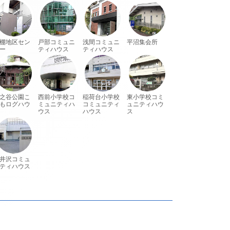
棚地区セン
戸部コミュニ
浅間コミュニ
平沼集会所
ー
ティハウス
ティハウス
之谷公園こ
西前小学校コ
稲荷台小学校
東小学校コミ
もログハウ
ミュニティハ
コミュニティ
ュニティハウ
ウス
ハウス
ス
井沢コミュ
ティハウス