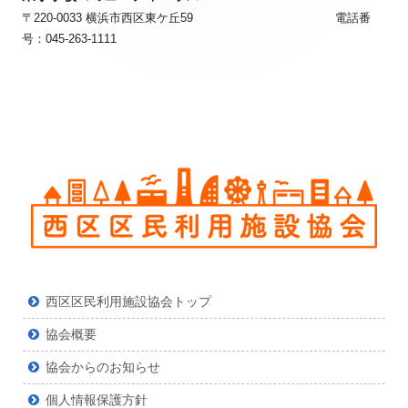
ー・
ー・
〒220-0033 横浜市西区東ケ丘59 電話番
号：045-263-1111
コ
コ
ン
ン
テ
テ
ン
ン
ツ
ツ
西区区民利用施設協会トップ
協会概要
協会からのお知らせ
個人情報保護方針