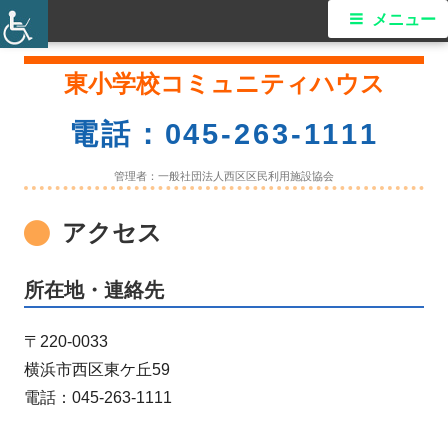
メ
メニュー
イ
コ
東小学校コミュニティハウス
ン
ン
テ
電話：045-263-1111
ン
メ
ツ
管理者：一般社団法人西区区民利用施設協会
ニ
へ
アクセス
ス
ュ
キ
ー
ッ
所在地・連絡先
プ
〒220-0033
横浜市西区東ケ丘59
電話：045-263-1111