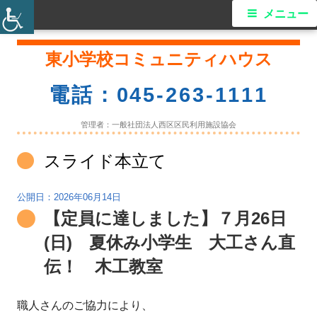
メ
メニュー
イ
コ
東小学校コミュニティハウス
ン
ン
テ
電話：045-263-1111
ン
メ
ツ
管理者：一般社団法人西区区民利用施設協会
ニ
へ
タ
スライド本立て
ス
ュ
グ:
キ
ー
2026年06月14日
ッ
【定員に達しました】７月26日
プ
(日) 夏休み小学生 大工さん直
伝！ 木工教室
職人さんのご協力により、