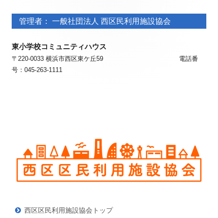
フ
フ
ッ
管理者： 一般社団法人 西区民利用施設協会
ッ
タ
タ
東小学校コミュニティハウス
ー・
ー・
〒220-0033 横浜市西区東ケ丘59 電話番
号：045-263-1111
コ
コ
ン
ン
テ
テ
ン
ン
ツ
ツ
西区区民利用施設協会トップ